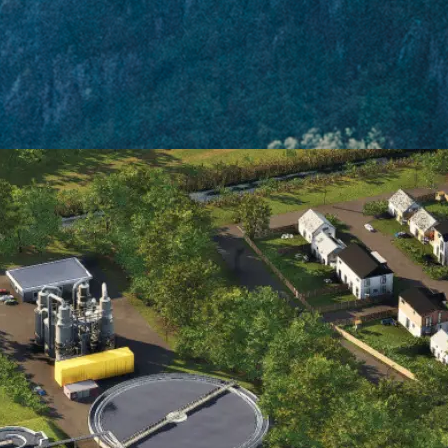
ისტებისგან რომლებიც წლების განმავლობაში
 უცხოურ და ქართულ კომპანიებში,
ბს გარეთ.
ექმნა ორგანიზაცია, რომელიც დამყარებული
კაზე, განვითარებული ქვეყნების
უშაო სტანდარტებზე, ორიენტირებული
ისმგებლობით მოეკიდებოდა მომხმარებელთა
ვენ დავაარსეთ წყლის სისტემების
ter Engineering.