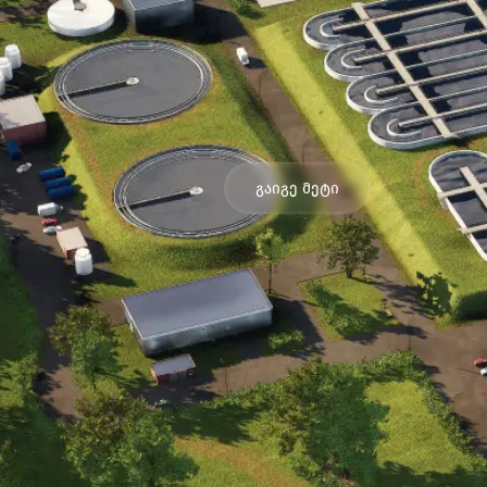
ჩვენი საქმიანობა მოიცავს სასმ
სისტემების დიზაინს, ინჟინერიას
შემდგომ მომსახურებას, დაკალი
ორგანიზაციებთან სამხრეთ კავკ
გლობალურ ბრენდებს, როგორები
OTT HydroMet, VEOLIA, Nijhuis S
გაიგე მეტი