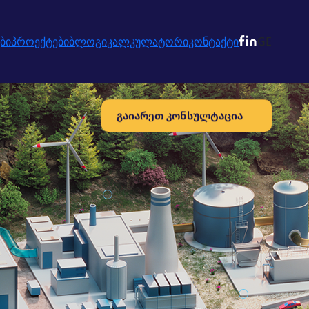
ბი
პროექტები
ბლოგი
კალკულატორი
კონტაქტი
GE
გაიარეთ კონსულტაცია