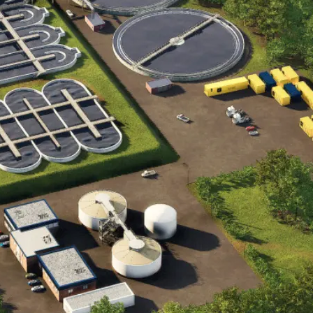
ელი, ტექნიკური და ჩამდინარე წყლების
, მონტაჟს, ექსპლუატაციაში გაშვებასა და
ბრებას, ვერიფიკაციას და ა.შ. ვმუშაობთ
ასიის მასშტაბით და წარმოვადგენთ ისეთ
ცაა KROHNE, HACH, ATB Water, In-Situ,
aur Industries, Pentair და სხვა.