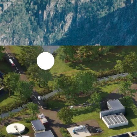
“VORTEX Water Engineering”
ჩვენი გუნდი შედგება სპეციალ
ვმუშაობდით ერთად სხვადასხვა
საქართველოში და მის საზღვრე
2019 წელს გადავწყვიტეთ შეგვ
იქნებოდა უმაღლეს სამუშაო ეთი
წარმატებული კომპანიების სამ
იქნებოდა ხარისხზე და პასუხ
და პარტნიორთა ინტერესებს – ჩ
საინჟინრო კომპანია VORTEX Wa