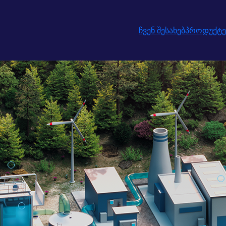
ჩვენ შესახებ
პროდუქტე