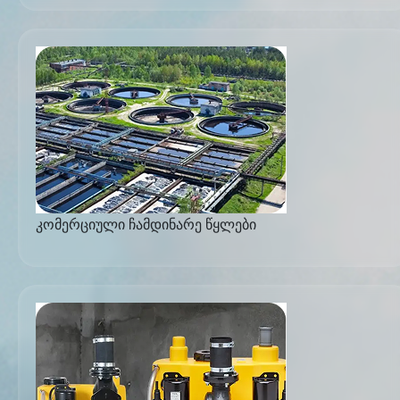
კომერციული ჩამდინარე წყლები