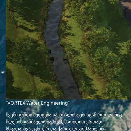
“VORTEX Water Engineering”
ჩვენი გუნდი შედგება სპეციალისტებისგან რომლებიც
წლების განმავლობაში ვმუშაობდით ერთად
სხვადასხვა უცხოურ და ქართულ კომპანიებში,