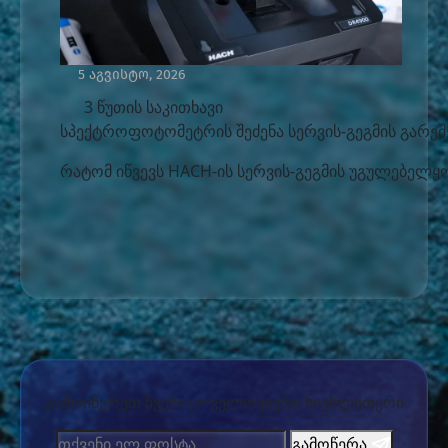
5 აგვისტო, 2026
3 წუთის საკითხავი
სპექტროფოტომეტრის შეძენა სერვის-გეგმის გარეშ
რატომ იწვევს HACH-ის სერვის-გეგმის უგულებელყო
გამოიწერეთ ჩვენი ყოველთვიური ნიუსლეთერი
გამოწერა