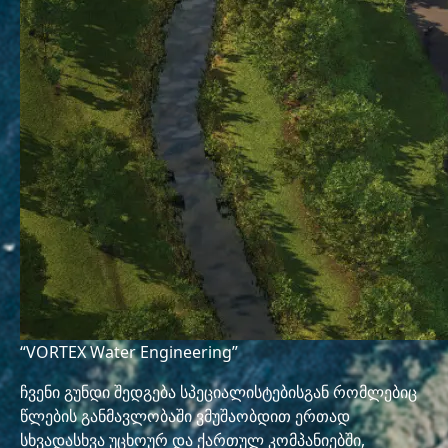
“VORTEX Water Engineering”
ჩვენი გუნდი შედგება სპეციალისტებისგან რომლებიც
წლების განმავლობაში ვმუშაობდით ერთად
სხვადასხვა უცხოურ და ქართულ კომპანიებში,