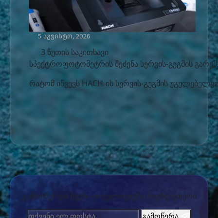
5 აგვისტო, 2026
3 წუთის საკითხავი
სპექტროფოტომეტრის შეძენა სერვის-გეგმის გარეშ
რატომ იწვევს HACH-ის სერვის-გეგმის უგულებელყო
გამოიწერეთ ჩვენი ყოველთვიური ნიუსლეთერი
გამოწერა