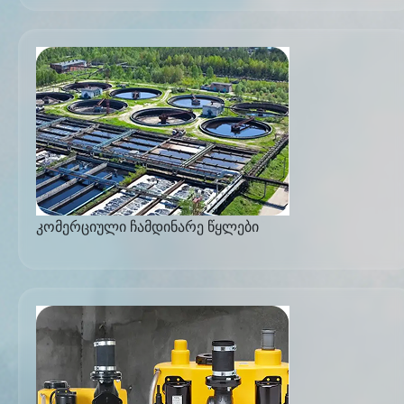
კომერციული ჩამდინარე წყლები