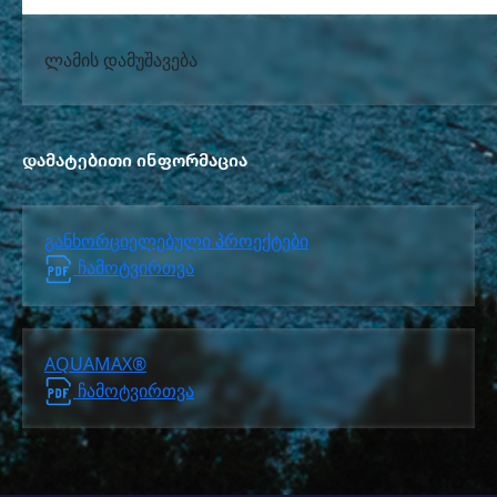
ლამის დამუშავება
ჩამდინარე
წყლების დამუშავების პროცესი ყოველთვის წარმოშობს
დამატებითი ინფორმაცია
განხორციელებული პროექტები
ჩამოტვირთვა
AQUAMAX®
ჩამოტვირთვა