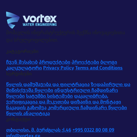
მომავლის ინფრასტრუქტურის შექმნა ინოვაციებითა
და სრულყოფილებით.
კატეგორიები
ჩვენ შესახებ
პროდუქტები
პროექტები
ბლოგი
კალკულატორი
Privacy Policy
Terms and Conditions
სერვისები
წყლის დამუშავება და ფილტრაცია
ზედაპირული და
მიწისქვეშა წყლები
ინდუსტრიული ჩამდინარე
წყლები
სატუმბი სისტემები
დაკალიბრება,
ვერიფიკაცია და შეკეთება
დიზაინი და მონტაჟი
ნაკადის გაზომვა
კომერციული ჩამდინარე წყლები
წყლის ანალიტიკა
კონტაქტი
თბილისი, მ. ბურძგლას ქ.46
+995 0322 80 08 09
info@vortex.ge