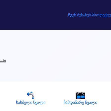
ჩვენ შესახებ
პროდუქტე
აპი
სასმელი წყალი
ჩამდინარე წყალი