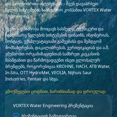
და პარტნიორთა ინტერესებს – ჩვენ დავაარსეთ
წყლის სისტემების საინჟინრო კომპანია VORTEX Water
Engineering.
ჩვენი საქმიანობა მოიცავს სასმელი, ტექნიკური და
ჩამდინარე წყლების სისტემების დიზაინს, ინჟინერიას,
მონტაჟს, ექსპლუატაციაში გაშვებასა და შემდგომ
მომსახურებას, დაკალიბრებას, ვერიფიკაციას და ა.შ.
ვმუშაობთ ორგანიზაციებთან სამხრეთ კავკასიის
მასშტაბით და წარმოვადგენთ ისეთ გლობალურ
ბრენდებს, როგორებიცაა KROHNE, HACH, ATB Water,
In-Situ, OTT HydroMet, VEOLIA, Nijhuis Saur
Industries, Pentair და სხვა.
ვმოქმედებთ ცოდნით, ხარისხიანად და დროულად.
VORTEX Water Engineering პრეზენტაცია
პრეზენტაციის ჩამოტვირთვა