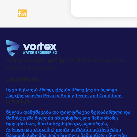
მომავლის ინფრასტრუქტურის შექმნა ინოვაციებითა
და სრულყოფილებით.
კატეგორიები
ჩვენ შესახებ
პროდუქტები
პროექტები
ბლოგი
კალკულატორი
Privacy Policy
Terms and Conditions
სერვისები
წყლის დამუშავება და ფილტრაცია
ზედაპირული და
მიწისქვეშა წყლები
ინდუსტრიული ჩამდინარე
წყლები
სატუმბი სისტემები
დაკალიბრება,
ვერიფიკაცია და შეკეთება
დიზაინი და მონტაჟი
ნაკადის გაზომვა
კომერციული ჩამდინარე წყლები