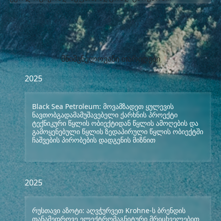
მნიშვნელოვანი თარიღები
2025
Black Sea Petroleum: მოვამზადეთ ყულევის
ნავთობგადამამუშავებელი ქარხნის პროექტი
ტექნიკური წყლის ობიექტიდან წყლის ამოღების და
გამოყენებული წყლის ზედაპირული წყლის ობიექტში
ჩაშვების პირობების დადგენის მიზნით
2025
რუსთავი აზოტი: აღვჭურვეთ Krohne-ს ბრენდის
თანამედროვე ელექტრომაგნიტური მრიცხველებით