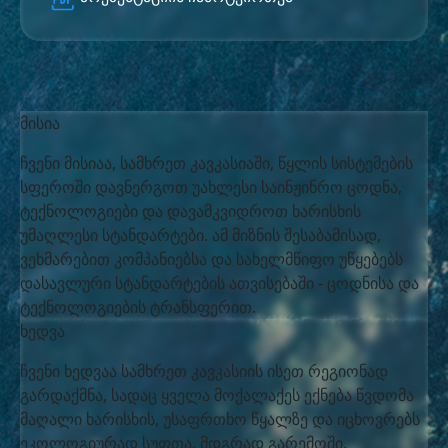
მისია
ჩვენი მისიაა, სამხრეთ კავკასიაში, წყლის სისტემების
სფეროში დავნერგოთ უახლესი საინჟინრო ცოდნა,
ტექნოლოგიები და დავამკვიდროთ ხარისხის
უმაღლესი სტანდარტები. ამ მიზნის შესაბამისად,
ვეხმარებით კომპანიებსა და სახელმწიფო უწყებებს
დასავლური სტანდარტების ათვისებაში - ცოდნისა და
ტექნოლოგიების ტრანსფერით.
ხედვა
ჩვენი ხედვაა სამხრეთ კავკასიის ისეთ რეგიონად
გარდაქმნა, სადაც ყველა მოქალაქეს ექნება წვდომა
მაღალი ხარისხის, უსაფრთხო წყალზე და იცხოვრებს
ეკოლოგიურად სუფთა, მდგრად გარემოში.