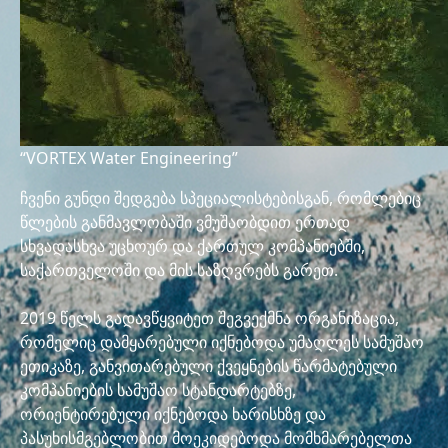
“VORTEX Water Engineering”
ჩვენი გუნდი შედგება სპეციალისტებისგან, რომლებიც
წლების განმავლობაში ვმუშაობდით ერთად
სხვადასხვა უცხოურ და ქართულ კომპანიებში,
საქართველოში და მის საზღვრებს გარეთ.
2019 წელს გადავწყვიტეთ შეგვექმნა ორგანიზაცია,
რომელიც დამყარებული იქნებოდა უმაღლეს სამუშაო
ეთიკაზე, განვითარებული ქვეყნების წარმატებული
კომპანიების სამუშაო სტანდარტებზე,
ორიენტირებული იქნებოდა ხარისხზე და
პასუხისმგებლობით მოეკიდებოდა მომხმარებელთა