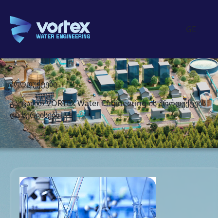
GE
პროდუქტები
გაეცანით VORTEX Water Engineering-ის პროდუქტებს
და სერვისებს