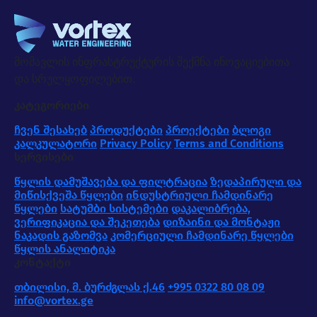
მომავლის ინფრასტრუქტურის შექმნა ინოვაციებითა
და სრულყოფილებით.
კატეგორიები
ჩვენ შესახებ
პროდუქტები
პროექტები
ბლოგი
კალკულატორი
Privacy Policy
Terms and Conditions
სერვისები
წყლის დამუშავება და ფილტრაცია
ზედაპირული და
მიწისქვეშა წყლები
ინდუსტრიული ჩამდინარე
წყლები
სატუმბი სისტემები
დაკალიბრება,
ვერიფიკაცია და შეკეთება
დიზაინი და მონტაჟი
ნაკადის გაზომვა
კომერციული ჩამდინარე წყლები
წყლის ანალიტიკა
კონტაქტი
თბილისი, მ. ბურძგლას ქ.46
+995 0322 80 08 09
info@vortex.ge