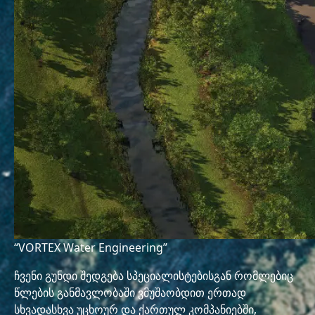
“VORTEX Water Engineering”
ჩვენი გუნდი შედგება სპეციალისტებისგან რომლებიც
წლების განმავლობაში ვმუშაობდით ერთად
სხვადასხვა უცხოურ და ქართულ კომპანიებში,