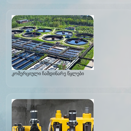
კომერციული ჩამდინარე წყლები