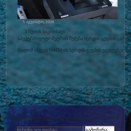
5 აგვისტო, 2026
3 წუთის საკითხავი
სპექტროფოტომეტრის შეძენა სერვის-გეგმის გარეშ
რატომ იწვევს HACH-ის სერვის-გეგმის უგულებელყო
გამოიწერეთ ჩვენი ყოველთვიური ნიუსლეთერი
გამოწერა