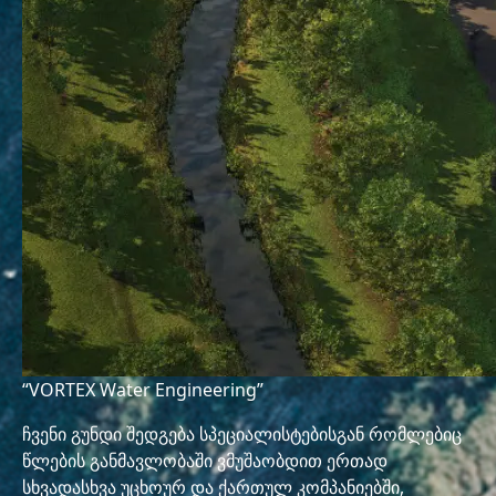
“VORTEX Water Engineering”
ჩვენი გუნდი შედგება სპეციალისტებისგან რომლებიც
წლების განმავლობაში ვმუშაობდით ერთად
სხვადასხვა უცხოურ და ქართულ კომპანიებში,