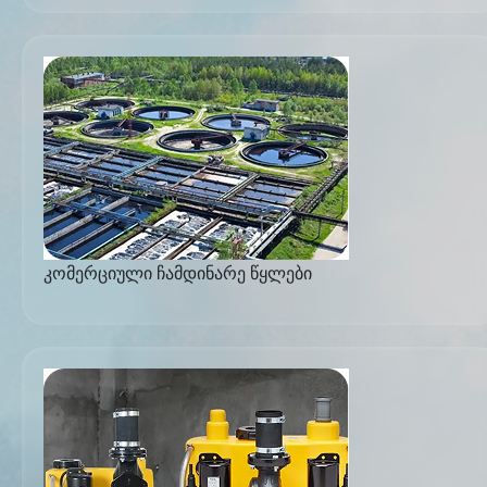
კომერციული ჩამდინარე წყლები