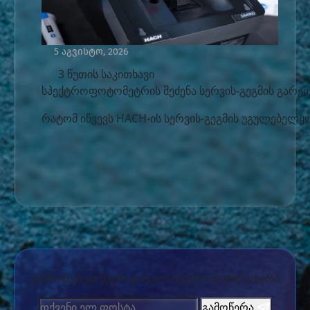
5 აგვისტო, 2026
3 წუთის საკითხავი
სპექტროფოტომეტრის შეძენა სერვის-გეგმის გარეშ
რატომ იწვევს HACH-ის სერვის-გეგმის უგულებელყო
გამოიწერეთ ჩვენი ყოველთვიური ნიუსლეთერი
გამოწერა