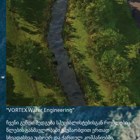
“VORTEX Water Engineering”
ჩვენი გუნდი შედგება სპეციალისტებისგან რომლებიც
წლების განმავლობაში ვმუშაობდით ერთად
სხვადასხვა უცხოურ და ქართულ კომპანიებში,