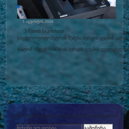
5 აგვისტო, 2026
3 წუთის საკითხავი
სპექტროფოტომეტრის შეძენა სერვის-გეგმის გარეშ
რატომ იწვევს HACH-ის სერვის-გეგმის უგულებელყო
გამოიწერეთ ჩვენი ყოველთვიური ნიუსლეთერი
გამოწერა