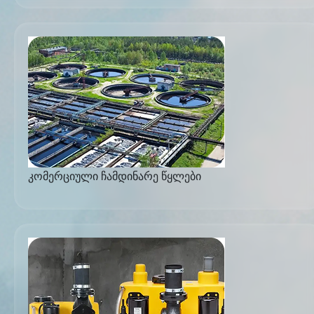
კომერციული ჩამდინარე წყლები