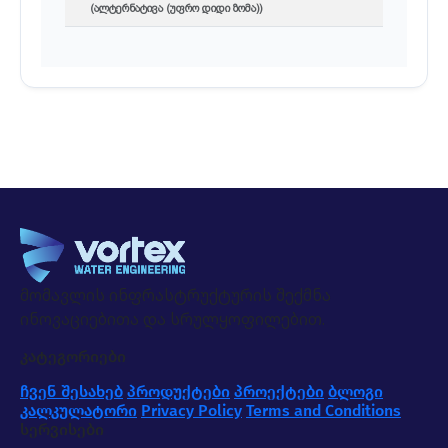
(ალტერნატივა (უფრო დიდი ზომა))
მომავლის ინფრასტრუქტურის შექმნა
ინოვაციებითა და სრულყოფილებით.
კატეგორიები
ჩვენ შესახებ
პროდუქტები
პროექტები
ბლოგი
კალკულატორი
Privacy Policy
Terms and Conditions
სერვისები