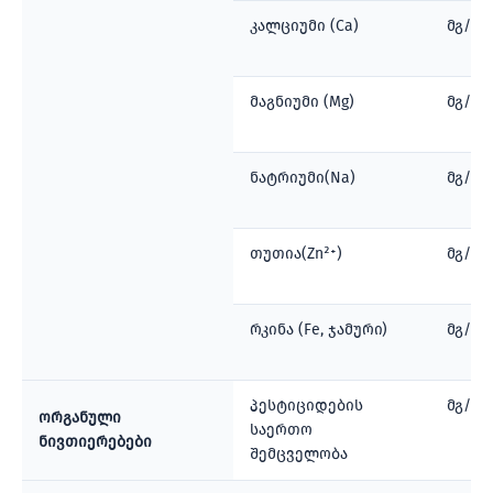
კალციუმი (Ca)
მგ/ლ
მაგნიუმი (Mg)
მგ/ლ
ნატრიუმი(Na)
მგ/ლ
თუთია(Zn²⁺)
მგ/ლ
რკინა (Fe, ჯამური)
მგ/ლ
პესტიციდების
მგ/ლ
ორგანული
საერთო
ნივთიერებები
შემცველობა