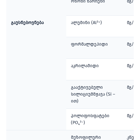
ოზონი ნარჩენი
მგ/ლ
გაუსნებოვნება
ალუმინი (Al³⁺)
მგ/ლ
ფორმალდეჰიდი
მგ/ლ
აკრილამიდი
მგ/ლ
გააქტივებული
მგ/დმ
სილიციუმმჟავა (Si –
ით)
პოლიფოსფატები
მგ/ლ
(PO₄³⁻)
მეზოფილური
კწე/