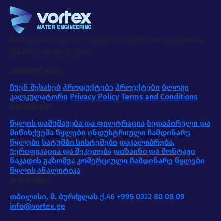
მომავლის ინფრასტრუქტურის შექმნა ინოვაციებითა
და სრულყოფილებით.
კატეგორიები
ჩვენ შესახებ
პროდუქტები
პროექტები
ბლოგი
კალკულატორი
Privacy Policy
Terms and Conditions
სერვისები
წყლის დამუშავება და ფილტრაცია
ზედაპირული და
მიწისქვეშა წყლები
ინდუსტრიული ჩამდინარე
წყლები
სატუმბი სისტემები
დაკალიბრება,
ვერიფიკაცია და შეკეთება
დიზაინი და მონტაჟი
ნაკადის გაზომვა
კომერციული ჩამდინარე წყლები
წყლის ანალიტიკა
კონტაქტი
თბილისი, მ. ბურძგლას ქ.46
+995 0322 80 08 09
info@vortex.ge