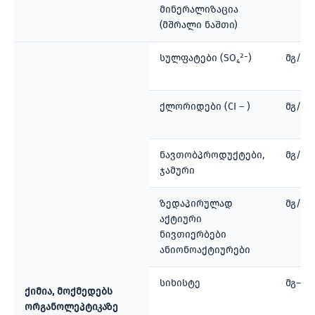
მინერალიზაცია
(მშრალი ნაშთი)
სულფატები (SO₄²⁻)
მგ/ლ
ქლორიდები (CI – )
მგ/ლ
ნავთობპროდუქტები,
მგ/ლ
ჯამური
ზედაპირულად
მგ/ლ
აქტიური
ნივთიერბები
ანიონოაქტიურები
სიხისტე
მგ–ეკ
ქიმია, მოქმედებს
ორგანოლეპტიკაზე