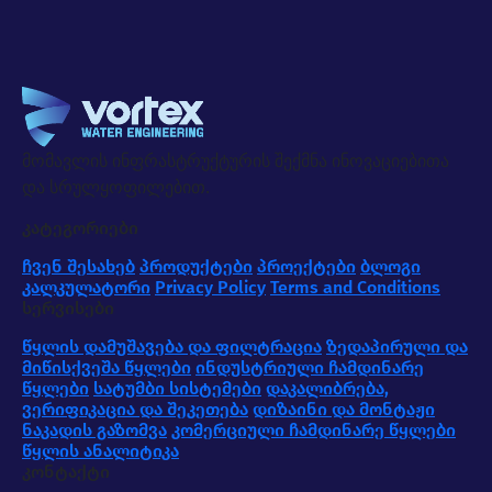
მომავლის ინფრასტრუქტურის შექმნა ინოვაციებითა
და სრულყოფილებით.
კატეგორიები
ჩვენ შესახებ
პროდუქტები
პროექტები
ბლოგი
კალკულატორი
Privacy Policy
Terms and Conditions
სერვისები
წყლის დამუშავება და ფილტრაცია
ზედაპირული და
მიწისქვეშა წყლები
ინდუსტრიული ჩამდინარე
წყლები
სატუმბი სისტემები
დაკალიბრება,
ვერიფიკაცია და შეკეთება
დიზაინი და მონტაჟი
ნაკადის გაზომვა
კომერციული ჩამდინარე წყლები
წყლის ანალიტიკა
კონტაქტი