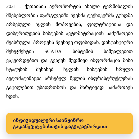
2021 - ქუთაისის აეროპორტის ახალი ტერმინალის
მშენებლობის ფარგლებში
ჩვენმა
ტექნიკურმა
გუნდმა
არსებული
წყლის
მოპოვების
,
ფილტრაციისა
და
დისტრიბუციის
სისტემის
ავტომატიზაციის
სამუშაოები
შეასრულა
.
პროცესს
ჩვენივე
ოფისიდან
,
დისტანციური
მენეჯმენტის
SCADA
სისტემის
საშუალებით
ვაკვირდებით
და
გვაქვს
მუდმივი
ინფორმაცია
მისი
სტატუსის
შესახებ
.
წყლის
სისტემის
სრული
ავტომატიზაცია
არსებულ
წყლის
ინფრასტრუქტურას
გაცილებით
უსაფრთხოს
და
მარტივად
სამართავს
ხდის
.
ინდივიდუალური საინჟინრო
გადაწყვეტებისთვის
დაგვიკავშირდით