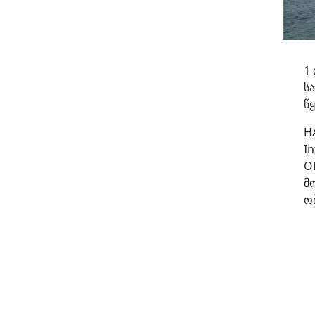
1 
ს
წ
H
I
O
მ
ო