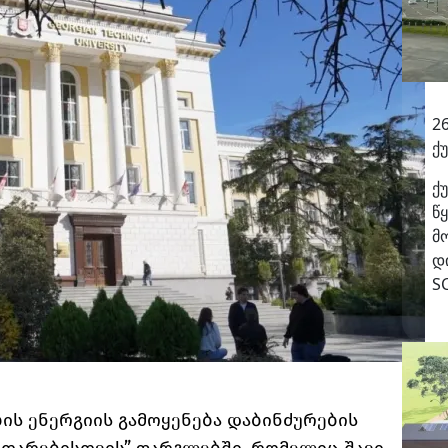
2
ქ
ქ
წ
მ
დ
S
ბის ენერგიის გამოყენება დაბინძურების