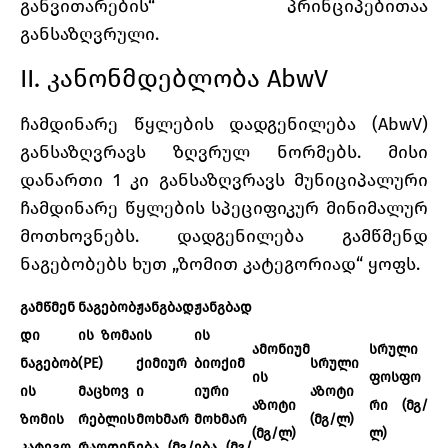
განვითარების“ პრინციპებითაა
განსაზღვრული.
II. კანონმდებლობა AbwV
ჩამდინარე წყლების დადგენილება (AbwV)
განსაზღვრავს ზღვრულ ნორმებს. მისი
დანართი 1 კი განსაზღვრავს მუნიციპალური
ჩამდინარე წყლების სპეციფიკურ მინიმალურ
მოთხოვნებს. დადგენილება გამწმენდ
ნაგებობებს ხუთ „ზომით კატეგორიად“ ყოფს.
გამწმენ
ნაგებობ
ჟანგბად
ჟანგბად
დი
ის ზომა
ის
ის
ამონიუმ
სრული
ნაგებობ
(PE)
ქიმიურ
ბიოქიმ
სრული
ის
ფოსფო
ის
მაცხოვ
ი
იური
აზოტი​
აზოტი
რი (მგ/
ზომის
რებლის
მოხმარ
მოხმარ
(მგ/ლ)
(მგ/ლ)
ლ)
კატეგო
რაოდენ
ება (მგ/
ება (მგ/